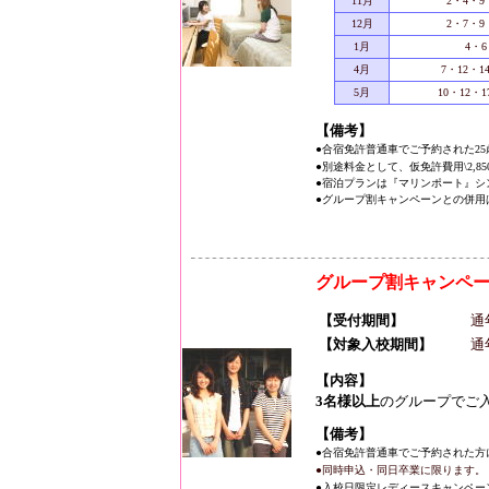
11月
2・4・9
12月
2・7・9
1月
4・6
4月
7・12・1
5月
10・12・1
【備考】
●合宿免許普通車でご予約された2
●別途料金として、仮免許費用\2,8
●宿泊プランは『マリンポート』シ
●グループ割キャンペーンとの併用
グループ割キャンペ
【受付期間】
通
【対象入校期間】
通
【内容】
3名様以上
のグループでご
【備考】
●合宿免許普通車でご予約された方
●同時申込・同日卒業に限ります。
●入校日限定レディースキャンペー