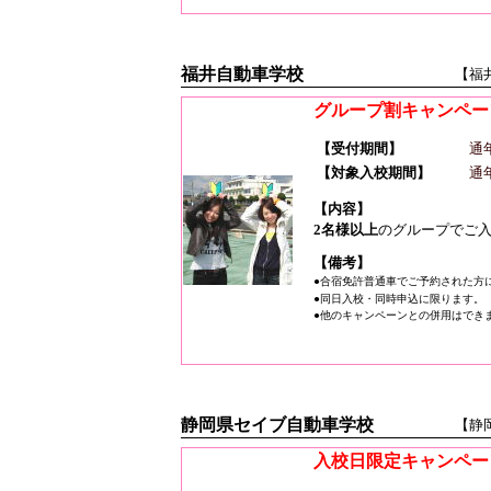
福井自動車学校
【福
グループ割キャンペー
【受付期間】
通
【対象入校期間】
通
【内容】
2名様以上
のグループでご
【備考】
●合宿免許普通車でご予約された方
●同日入校・同時申込に限ります。
●他のキャンペーンとの併用はでき
静岡県セイブ自動車学校
【静
入校日限定キャンペー