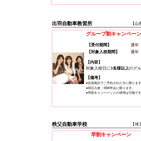
出羽自動車教習所
【山
グループ割キャンペー
【受付期間】
通年
【対象入校期間】
通年
【内容】
対象入校日に
3名様以上
のグ
【備考】
●合宿免許でご予約された方に限りま
●同日入校・同時申込に限ります。
●早割キャンペーンとの併用は可能で
秩父自動車学校
【埼
早割キャンペーン