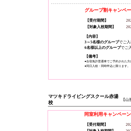
グループ割キャンペ
【受付期間】
2
【対象入校期間】
2
【内容】
3～5名様のグループ
でご入
6名様以上のグループ
でご
【備考】
●合宿免許普通車でご予約された方
●同日入校・同時申込に限ります。
マツキドライビングスクール赤湯
【山
校
同室利用キャンペーン
【受付期間】
20
【対象入校期間】
2