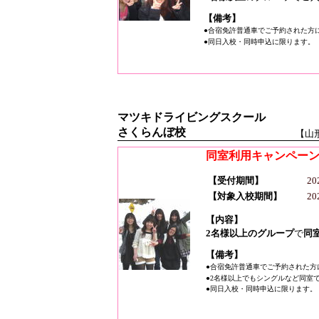
【備考】
●合宿免許普通車でご予約された方
●同日入校・同時申込に限ります。
マツキドライビングスクール
さくらんぼ校
【山
同室利用キャンペー
【受付期間】
2
【対象入校期間】
2
【内容】
2名様以上のグループ
で
同
【備考】
●合宿免許普通車でご予約された方
●2名様以上でもシングルなど同室
●同日入校・同時申込に限ります。