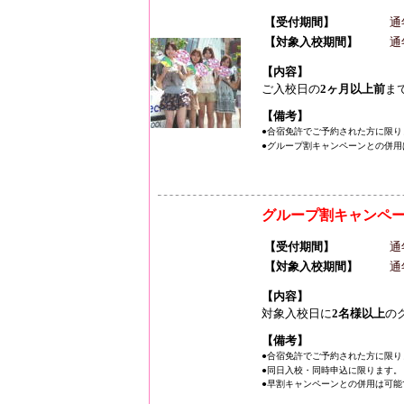
【受付期間】
通
【対象入校期間】
通
【内容】
ご入校日の
2ヶ月以上前
ま
【備考】
●合宿免許でご予約された方に限り
●グループ割キャンペーンとの併用
グループ割キャンペ
【受付期間】
通
【対象入校期間】
通
【内容】
対象入校日に
2名様以上
の
【備考】
●合宿免許でご予約された方に限り
●同日入校・同時申込に限ります。
●早割キャンペーンとの併用は可能