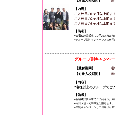
【対象入校期間】
通
【内容】
ご入校日の
1ヶ月以上前
ま
ご入校日の
2ヶ月以上前
ま
ご入校日の
3ヶ月以上前
ま
【備考】
●合宿免許普通車でご予約された方
●グループ割キャンペーンとの併用
グループ割キャンペ
【受付期間】
通
【対象入校期間】
通
【内容】
2名様以上
のグループでご
【備考】
●合宿免許普通車でご予約された方
●同日入校・同時申込に限ります。
●早割キャンペーンとの併用は可能