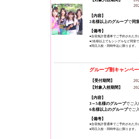
20
【内容】
2名様以上のグループ
で
同
【備考】
●合宿免許普通車でご予約された方
●2名様以上でもシングルなど同室
●同日入校・同時申込に限ります。
グループ割キャンペー
【受付期間】
2
【対象入校期間】
20
【内容】
3～5名様のグループ
でご入
6名様以上のグループ
でご
【備考】
●合宿免許普通車でご予約された方
●同日入校・同時申込に限ります。