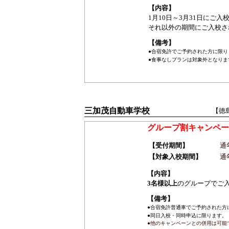
【内容】
1月10日～3月31日にご
それ以外の期間にご入校さ
【備考】
●合宿免許でご予約された方に限り
●食事なしプランは対象外となりま
三加茂自動車学校
【徳
グループ割キャンペー
【受付期間】
通
【対象入校期間】
通
【内容】
3名様以上
のグループでご
【備考】
●合宿免許普通車でご予約された方
●同日入校・同時申込に限ります。
●他のキャンペーンとの併用は可能