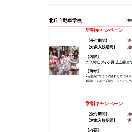
北丘自動車学校
【沖
早割キャンペーン
【受付期間】
通
【対象入校期間】
通
【内容】
ご入校日の
2ヶ月以上前
ま
【備考】
●合宿免許でご予約された方に限り
●学割・グループ割キャンペーンと
学割キャンペーン
【受付期間】
通
【対象入校期間】
通
【内容】