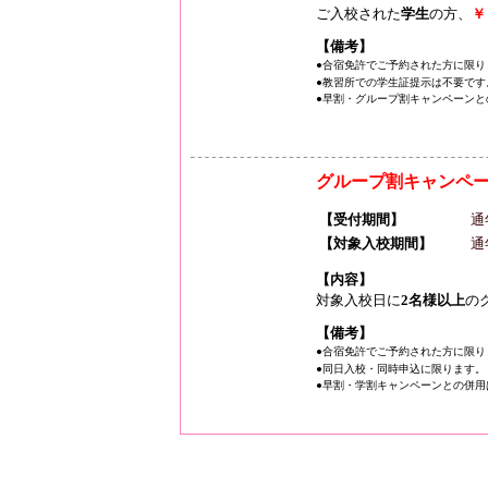
ご入校された
学生
の方、
￥
【備考】
●合宿免許でご予約された方に限り
●教習所での学生証提示は不要です
●早割・グループ割キャンペーンと
グループ割キャンペ
【受付期間】
通
【対象入校期間】
通
【内容】
対象入校日に
2名様以上
の
【備考】
●合宿免許でご予約された方に限り
●同日入校・同時申込に限ります。
●早割・学割キャンペーンとの併用