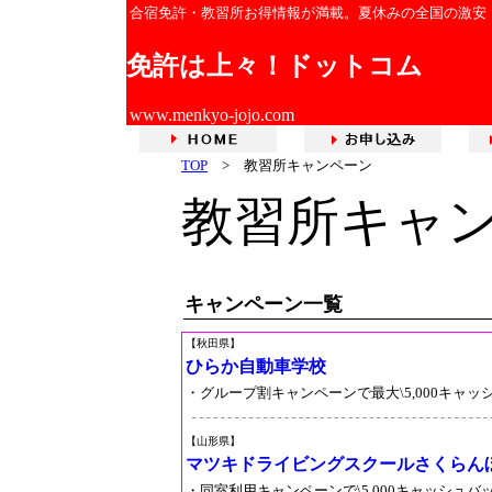
合宿免許・教習所お得情報が満載。夏休みの全国の激安
免許は上々！ドットコム
www.menkyo-jojo.com
TOP
>
教習所キャンペーン
教習所キャ
キャンペーン一覧
【秋田県】
ひらか自動車学校
・グループ割キャンペーンで最大\5,000キャッ
【山形県】
マツキドライビングスクールさくらん
・同室利用キャンペーンで\5,000キャッシュバ