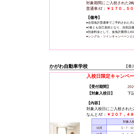
対象期間にご入校された
2
普通車AT：
￥１７０，５００
【備考】
●合宿免許普通車でご予約された方
●3食とも自己負担となり、自炊設
●別途料金として、仮免許費用\2,8
●シングル・ツインキャンペーンと
かがわ自動車学校
【香
入校日限定キャンペ
【受付期間】
20
【対象入校日】
下
【内容】
対象入校日にご入校された
なんとAT：
￥２０７，４８
対象入
10月
5・7・12