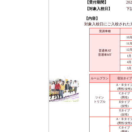
【受付期間】
20
【対象入校日】
下
【内容】
対象入校日にご入校された
受講車種
10
11
12
普通車AT
普通車MT
1月
4月
5月
ルームプラン
宿泊タイプ
A・Ｂタイ
(男性/女性)
Cタイプ
ツイン
(男性)
トリプル
Dタイプ
(女性)
Eタイプ
(女性)
A・Ｂタイ
(男性/女性)
Cタイプ
(男性)