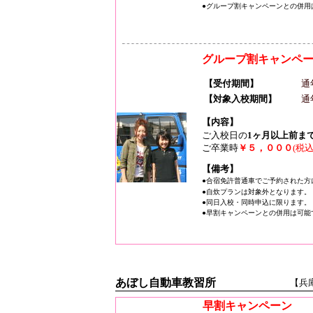
●グループ割キャンペーンとの併用
グループ割キャンペ
【受付期間】
通
【対象入校期間】
通
【内容】
ご入校日の
1ヶ月以上前ま
ご卒業時
￥５，０００
(税
【備考】
●合宿免許普通車でご予約された方
●自炊プランは対象外となります。
●同日入校・同時申込に限ります。
●早割キャンペーンとの併用は可能
あぼし自動車教習所
【兵
早割キャンペーン