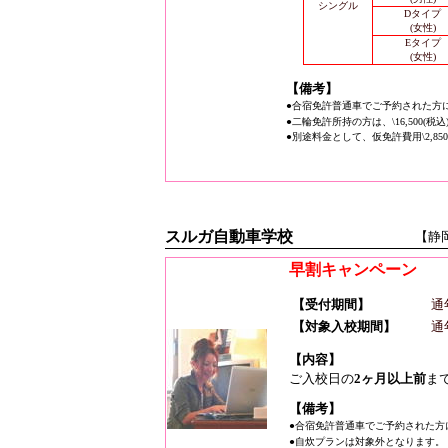
シングル
Dタイプ
(女性)
Eタイプ
(女性)
【備考】
●合宿免許普通車でご予約された方
●二輪免許所持の方は、\16,500(税
●別途料金として、仮免許費用\2,85
スルガ自動車学校
【静
早割キャンペーン
【受付期間】
通
【対象入校期間】
通
【内容】
ご入校日の
2ヶ月以上前
ま
【備考】
●合宿免許普通車でご予約された方
●自炊プランは対象外となります。