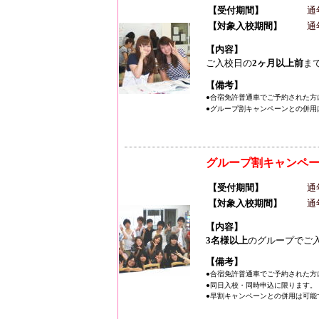
【受付期間】
通
【対象入校期間】
通
【内容】
ご入校日の
2ヶ月以上前
ま
【備考】
●合宿免許普通車でご予約された方
●グループ割キャンペーンとの併用
グループ割キャンペ
【受付期間】
通
【対象入校期間】
通
【内容】
3名様以上
のグループでご
【備考】
●合宿免許普通車でご予約された方
●同日入校・同時申込に限ります。
●早割キャンペーンとの併用は可能