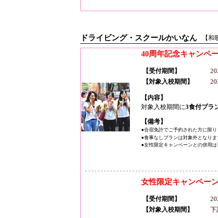
ドライビング・スクールかいなん
【和
40周年記念キャンペ
【受付期間】
2
【対象入校期間】
2
【内容】
対象入校期間に
3食付プラ
【備考】
●合宿免許でご予約された方に限り
●食事なしプランは対象外となりま
●女性限定キャンペーンとの併用は
女性限定キャンペー
【受付期間】
2
【対象入校期間】
下