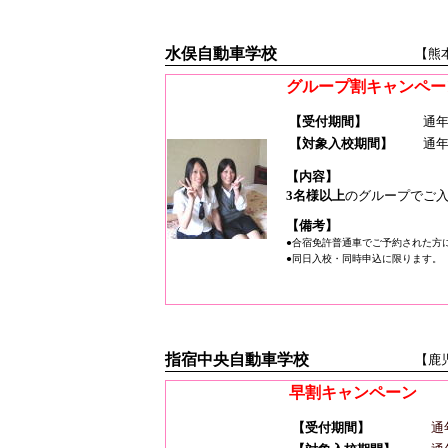
水俣自動車学校
【熊
グループ割キャンペー
【受付期間】
通
【対象入校期間】
通
【内容】
3名様以上
のグループでご
【備考】
●合宿免許普通車でご予約された方
●同日入校・同時申込に限ります。
指宿中央自動車学校
【鹿
早割キャンペーン
【受付期間】
通