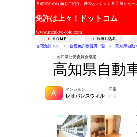
各教習所の設備をご紹介。仲間とわいわい相部屋から一
免許は上々！ドットコム
www.menkyo-jojo.com
合宿免許TOP
>
合宿免許教習所一覧
>
高知県自動
高知県公安委員会指定
高知県自動
マンション
洋室
レオパレスウィル
和室