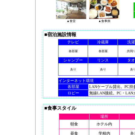
▲食堂
▲食事例
■宿泊施設情報
テレビ
冷蔵庫
洗濯
各部屋
各部屋
共同/\
シャンプー
リンス
タオ
あり
あり
あ
インターネット環境
各部屋
LANケーブル貸出。PC持
ロビー
無線LAN接続。PC・LA
■食事スタイル
場所
朝食
ホテル内
昼食
学校内
弁