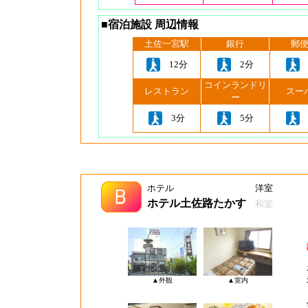
■宿泊施設 周辺情報
土佐一宮駅
銀行
郵
12分
2分
コインランドリ
レストラン
スー
ー
3分
5分
ホテル
洋室
ホテル土佐路たかす
和室
▲外観
▲室内