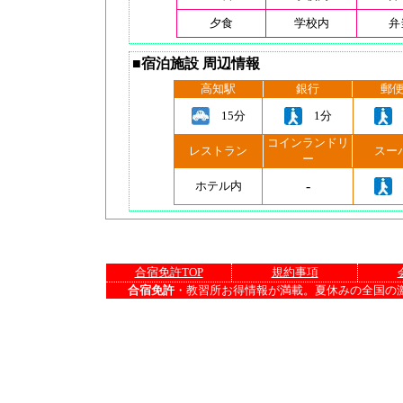
夕食
学校内
弁
■宿泊施設 周辺情報
高知駅
銀行
郵
15分
1分
コインランドリ
レストラン
スー
ー
-
ホテル内
合宿免許TOP
規約事項
合宿免許
・教習所お得情報が満載。夏休みの全国の