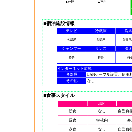
▲外観
▲室内
■宿泊施設情報
テレビ
冷蔵庫
洗
各部屋
各部屋
各部屋
シャンプー
リンス
タ
持参
持参
持
インターネット環境
各部屋
LANケーブル設置。使用料
その他
なし
■食事スタイル
場所
朝食
なし
自己負担
昼食
学校内
弁
夕食
なし
自己負担