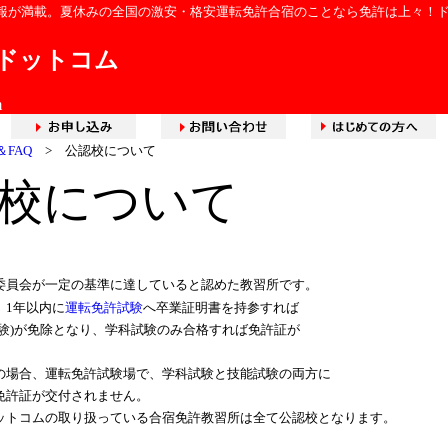
報が満載。夏休みの全国の激安・格安運転免許合宿のことなら免許は上々！
ドットコム
m
FAQ
> 公認校について
校について
委員会が一定の基準に達していると認めた教習所です。
、1年以内に
運転免許試験
へ卒業証明書を持参すれば
試験)が免除となり、学科試験のみ合格すれば免許証が
の場合、運転免許試験場で、学科試験と技能試験の両方に
免許証が交付されません。
ットコムの取り扱っている合宿免許教習所は全て公認校となります。