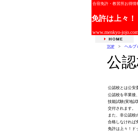
合宿免許・教習所お得情
免許は上々！
www.menkyo-jojo.co
TOP
>
ヘルプ＆
公認
公認校とは公安
公認校を卒業後
技能試験(実地
交付されます。
また、非公認校
合格しなければ
免許は上々！ド