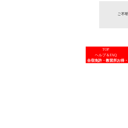
ご不
TOP
ヘルプ＆FAQ
合宿免許・教習所お得・